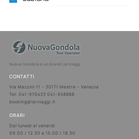
Nuova Gondola è un brand LarViaggi
CONTATTI
Via Mazzini 11 – 30171 Mestre – Venezia
Tel: 041-970433 041-958888
booking@larviaggi.it
ORARI
Dal lunedi al venerdi
09.00 / 12.30 e 15.00 / 18.30