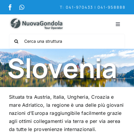
Salta
T: 041-970433 | 041-958888
al
contenuto
Toggle
Navigat
Cerca
Home
per:
Chi siamo
Destinazioni
Situata tra Austria, Italia, Ungheria, Croazia e
Crociere in Croazia
mare Adriatico, la regione è una delle più giovani
nazioni d’Europa raggiungibile facilmente grazie
Contatti
agli ottimi collegamenti via terra e per via aerea
da tutte le provenienze internazionali.