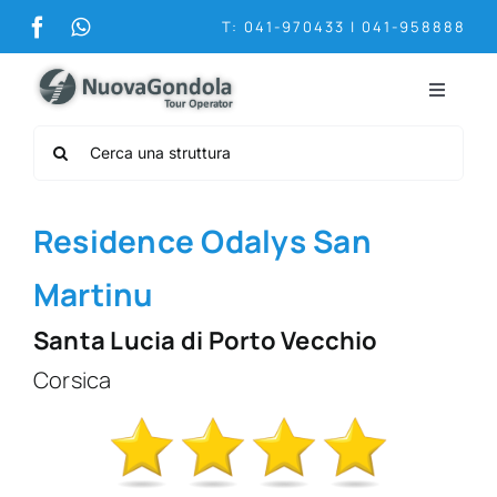
Salta
T: 041-970433 | 041-958888
al
contenuto
Toggle
Navigat
Cerca
Home
per:
Chi siamo
Residence Odalys San
Martinu
Destinazioni
Santa Lucia di Porto Vecchio
Crociere in Croazia
Corsica
Contatti