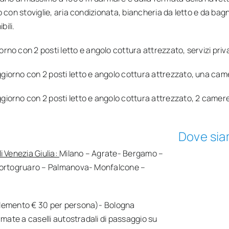
on stoviglie, aria condizionata, biancheria da letto e da bagn
bili.
rno con 2 posti letto e angolo cottura attrezzato, servizi priva
iorno con 2 posti letto e angolo cottura attrezzato, una camer
iorno con 2 posti letto e angolo cottura attrezzato, 2 camere 
Dove si
i Venezia Giulia:
Milano – Agrate- Bergamo –
 Portogruaro – Palmanova- Monfalcone –
plemento € 30 per persona)- Bologna
mate a caselli autostradali di passaggio su