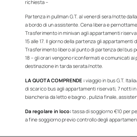
richiesta –
Partenza in pullman G.T. al venerdì sera/notte dall
a bordo di un assistente. Cena libera e pernottamen
Trasferimento in minivan agli appartamenti riserva
15 alle 17. Il giorno della partenza gli appartamenti 
Trasferimento libero al punto di partenza del bus per 
18 – gli orari vengono riconfermati e comunicati ai p
destinazione in tarda serata/notte.
LA QUOTA COMPRENDE :
viaggio in bus G.T. Ital
di scarico bus agli appartamenti riservati, 7 notti
biancheria da letto e bagno , pulizia finale, assiste
Da regolare in loco:
tassa di soggiorno €10 per p
a fine soggiorno previo controllo degli appartament