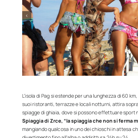
L’isola di Pag si estende per una lunghezza di 60 km,
suoi ristoranti, terrazze e locali notturni, attira sop
spiagge di ghiaia, dove si possono effettuare sport na
Spiaggia di Zrce, “la spiaggia che non si ferma m
mangiando qualcosa in uno dei chioschi in attesa ch
divertimento fino all’alba o addirittura 24h su 24.