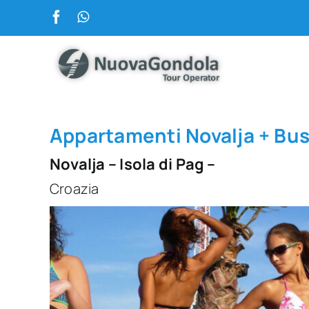
Salta
al
contenuto
Appartamenti Novalja + Bu
Novalja – Isola di Pag –
Croazia