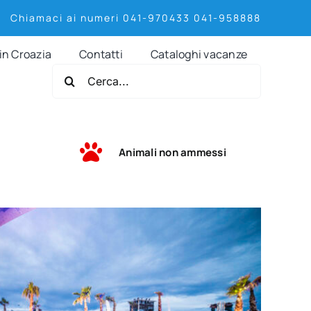
Chiamaci ai numeri 041-970433 041-958888
in Croazia
Contatti
Cataloghi vacanze
Cerca
per:
Animali non ammessi