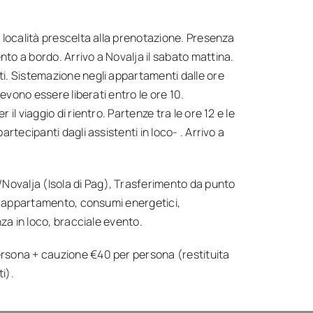
a località prescelta alla prenotazione. Presenza
to a bordo. Arrivo a Novalja il sabato mattina.
ti. Sistemazione negli appartamenti dalle ore
devono essere liberati entro le ore 10.
il viaggio di rientro. Partenze tra le ore 12 e le
artecipanti dagli assistenti in loco- . Arrivo a
ia/Novalja (Isola di Pag), Trasferimento da punto
 in appartamento, consumi energetici,
nza in loco, bracciale evento.
ersona + cauzione €40 per persona (restituita
i).